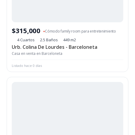
$315,000
Cómodo family room para entretenimiento
✦
4 Cuartos
2.5 Baños
449 m2
Urb. Colina De Lourdes - Barceloneta
Casa en venta en Barceloneta
Listado hace 0 días