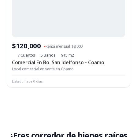
$120,000
Renta mensual: $8,000
✦
7 Cuartos
5 Baños
915 m2
Comercial En Bo. San Idelfonso - Coamo
Local comercial en venta en Coamo
Listado hace 0 días
¿Eres corredor de bienes raíces